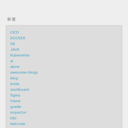
标签
CICD
DOCKER
Git
JAVA
Kubernetes
ai
alone
awesome-blogs
blog
brida
dashboard
figma
friend
gradle
inspector
k8s
leetcode