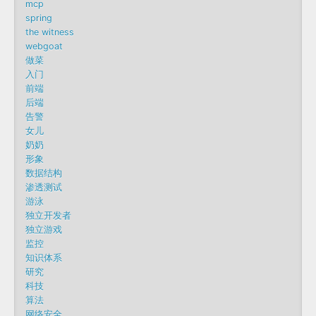
mcp
spring
the witness
webgoat
做菜
入门
前端
后端
告警
女儿
奶奶
形象
数据结构
渗透测试
游泳
独立开发者
独立游戏
监控
知识体系
研究
科技
算法
网络安全