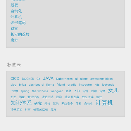
股权
自动化
计算机
读书笔记
财富
长安的荔枝
魔方
标签云
JAVA
CICD
DOCKER
Git
Kubernetes
ai
alone
awesome-blogs
blog
brida
dashboard
figma
friend
gradle
inspector
k8s
leetcode
女儿
mcp
spring
the witness
webgoat
做菜
入门
前端
后端
告警
奶奶
形象
数据结构
渗透测试
游泳
独立开发者
独立游戏
监控
计算机
知识体系
研究
科技
算法
网络安全
股权
自动化
读书笔记
财富
长安的荔枝
魔方