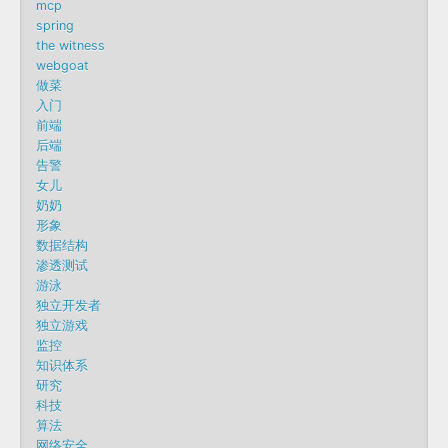
mcp
spring
the witness
webgoat
做菜
入门
前端
后端
告警
女儿
奶奶
形象
数据结构
渗透测试
游泳
独立开发者
独立游戏
监控
知识体系
研究
科技
算法
网络安全