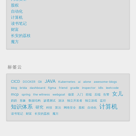
股权
自动化
计算机
读书笔记
财富
长安的荔枝
魔方
标签云
JAVA
CICD
DOCKER
Git
Kubernetes
ai
alone
awesome-blogs
blog
brida
dashboard
figma
friend
gradle
inspector
k8s
leetcode
女儿
mcp
spring
the witness
webgoat
做菜
入门
前端
后端
告警
奶奶
形象
数据结构
渗透测试
游泳
独立开发者
独立游戏
监控
计算机
知识体系
研究
科技
算法
网络安全
股权
自动化
读书笔记
财富
长安的荔枝
魔方