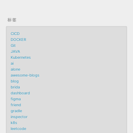
标签
CICD
DOCKER
Git
JAVA
Kubernetes
ai
alone
awesome-blogs
blog
brida
dashboard
figma
friend
gradle
inspector
k8s
leetcode