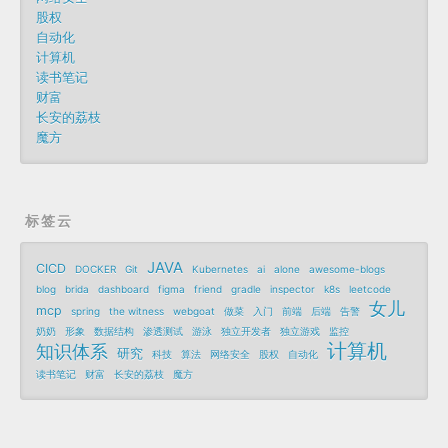
股权
自动化
计算机
读书笔记
财富
长安的荔枝
魔方
标签云
JAVA
CICD
DOCKER
Git
Kubernetes
ai
alone
awesome-blogs
blog
brida
dashboard
figma
friend
gradle
inspector
k8s
leetcode
女儿
mcp
spring
the witness
webgoat
做菜
入门
前端
后端
告警
奶奶
形象
数据结构
渗透测试
游泳
独立开发者
独立游戏
监控
计算机
知识体系
研究
科技
算法
网络安全
股权
自动化
读书笔记
财富
长安的荔枝
魔方