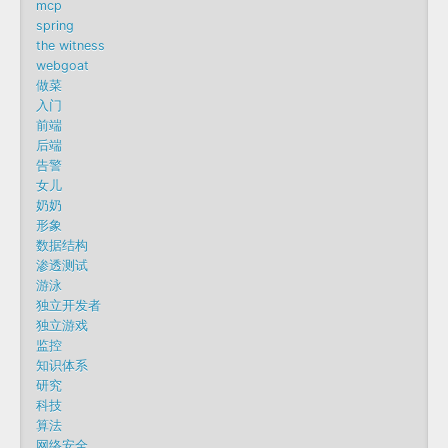
mcp
spring
the witness
webgoat
做菜
入门
前端
后端
告警
女儿
奶奶
形象
数据结构
渗透测试
游泳
独立开发者
独立游戏
监控
知识体系
研究
科技
算法
网络安全