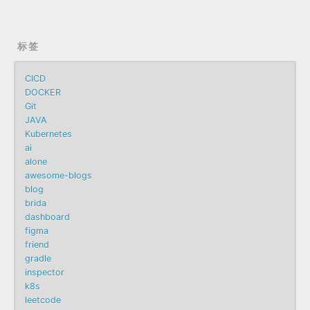
标签
CICD
DOCKER
Git
JAVA
Kubernetes
ai
alone
awesome-blogs
blog
brida
dashboard
figma
friend
gradle
inspector
k8s
leetcode